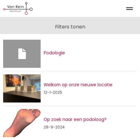
Kinderosteopathie Alkmaar | Kinderosteopathie Tuitjenh
Filters tonen
Home
Zoeken
Nieuws
Bellen
E-
Podologie
Welkom op onze nieuwe locatie
12-1-2025
Op zoek naar een podoloog?
28-9-2024