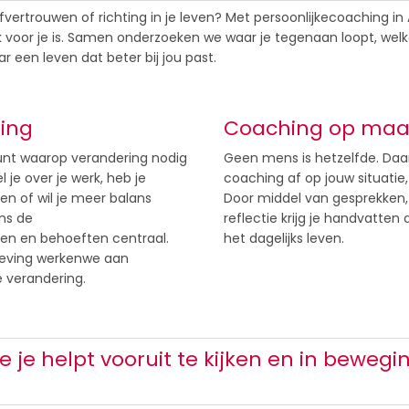
fvertrouwen of richting in je leven? Met persoonlijkecoaching in
rijk voor je is. Samen onderzoeken we waar je tegenaan loopt, w
r een leven dat beter bij jou past.
ding
Coaching op maat
nt waarop verandering nodig
Geen mens is hetzelfde. D
el je over je werk, heb je
coaching af op jouw situatie,
en of wil je meer balans
Door middel van gesprekken,
ens de
reflectie krijg je handvatten 
len en behoeften centraal.
het dagelijks leven.
geving werkenwe aan
 verandering.
e je helpt vooruit te kijken en in bewegi