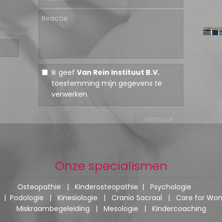
Ik geef
Van Rein Instituut B.V.
toestemming mijn gegevens te
verwerken.
Onze specialismen
Osteopathie
|
Kinderosteopathie
|
Psychologie
|
Podologie
|
Kinesiologie
|
Cranio Sacraal
|
Care for Wo
Miskraambegeleiding
|
Mesologie
|
Kindercoaching