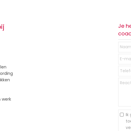
Je h
ij
coac
len
wording
ukken
n werk
Ik
to
ve