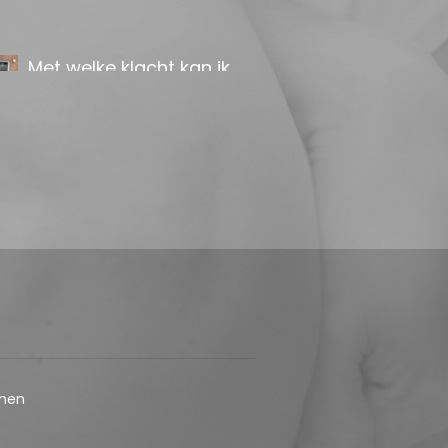
Osteopathie Tuitjenhorn
Spanningshoofdpijn:
geen kwestie van even
ontspannen
De osteopaat in Alkmaar / De
osteopat in Tuitjenhorn kan in
veel gevallen helpen
Bekkenklachten nader
bekeken
Osteopathie en
Bekkenklachten
men