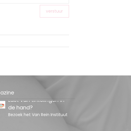
Last van tintelingen in
de hand?
Bezoek het Van Rein Instituut
azine
Met welke klacht kan ik
terecht bij de
osteopaat?
Osteopathie Alkmaar &