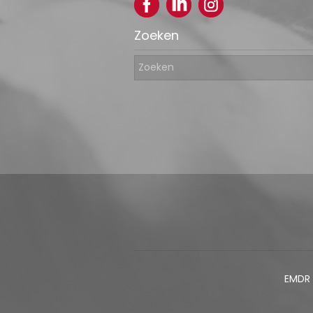
Zoeken
EMDR