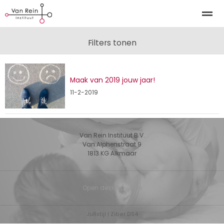
Kinderosteopathie Alkmaar | Kinderosteopathie Tuitjenh
Filters tonen
Maak van 2019 jouw jaar!
Home
Zoeken
Nieuws
Bellen
E-
11-2-2019
Van Rein Instituut B.V.
Van Alphenstraat 9
1813 KG
Alkmaar
Open desktopversie
JuRstijl |
Ziber DS4