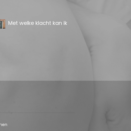
osteopaat?
Osteopathie Alkmaar &
Osteopathie Tuitjenhorn
Spanningshoofdpijn:
geen kwestie van even
ontspannen
De osteopaat in Alkmaar / De
osteopat in Tuitjenhorn kan in
veel gevallen helpen
Bekkenklachten nader
bekeken
Osteopathie en
Bekkenklachten
men