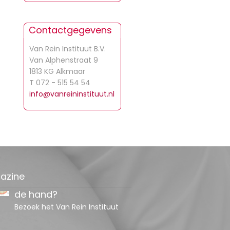
Contactgegevens
Van Rein Instituut B.V.
Van Alphenstraat 9
1813 KG Alkmaar
T 072 - 515 54 54
info@vanreininstituut.nl
Last van tintelingen in
de hand?
Bezoek het Van Rein Instituut
azine
Met welke klacht kan ik
terecht bij de