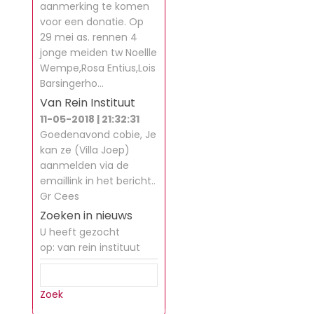
aanmerking te komen
voor een donatie. Op
29 mei as. rennen 4
jonge meiden tw Noellle
Wempe,Rosa Entius,Lois
Barsingerho…
Van Rein Instituut
11-05-2018 | 21:32:31
Goedenavond cobie, Je
kan ze (Villa Joep)
aanmelden via de
emaillink in het bericht..
Gr Cees
Zoeken in nieuws
U heeft gezocht
op: van rein instituut
Zoek