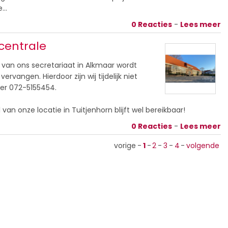
e…
0 Reacties
-
Lees meer
centrale
van ons secretariaat in Alkmaar wordt
angen. Hierdoor zijn wij tijdelijk niet
er 072-5155454.
n onze locatie in Tuitjenhorn blijft wel bereikbaar!
0 Reacties
-
Lees meer
vorige
-
1
-
2
-
3
-
4
-
volgende