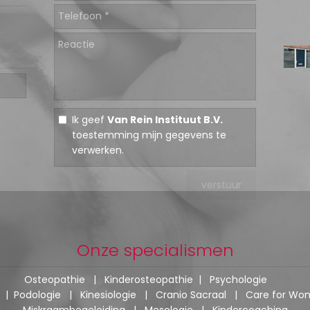
Ik geef
Van Rein Instituut B.V.
toestemming mijn gegevens te
verwerken.
Onze specialismen
Osteopathie
|
Kinderosteopathie
|
Psychologie
|
Podologie
|
Kinesiologie
|
Cranio Sacraal
|
Care for Wo
Miskraambegeleiding
|
Mesologie
|
Kindercoaching