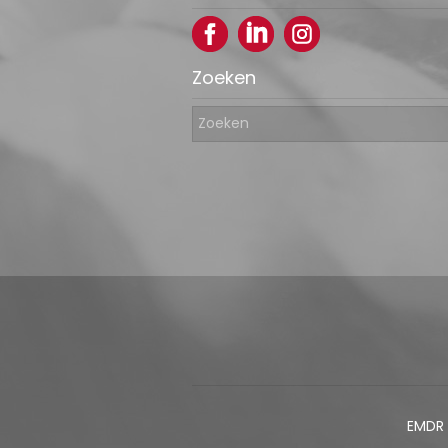
Zoeken
EMDR