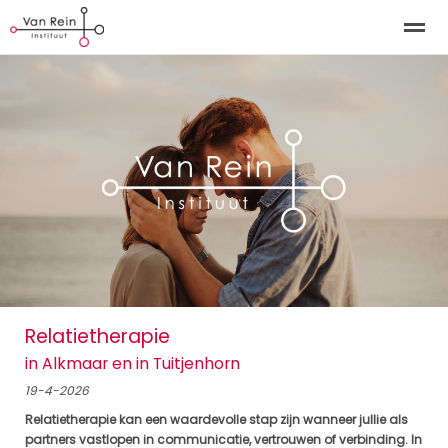
Kinderosteopathie Alkmaar | Kinderosteopathie Tuitjenh
Home
Zoeken
Nieuws
Bellen
E-
Relatietherapie
in Alkmaar en in Tuitjenhorn
19-4-2026
Relatietherapie kan een waardevolle stap zijn wanneer jullie als
partners vastlopen in communicatie, vertrouwen of verbinding. In