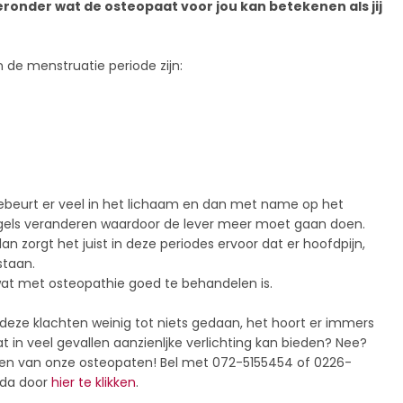
ronder wat de osteopaat voor jou kan betekenen als jij
 de menstruatie periode zijn:
ebeurt er veel in het lichaam en dan met name op het
gels veranderen waardoor de lever meer moet gaan doen.
dan zorgt het juist in deze periodes ervoor dat er hoofdpijn,
staan.
 wat met osteopathie goed te behandelen is.
eze klachten weinig tot niets gedaan, het hoort er immers
aat in veel gevallen aanzienljke verlichting kan bieden? Nee?
een van onze osteopaten! Bel met 072-5155454 of 0226-
nda door
hier te klikken
.