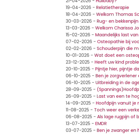
21-04-2026
-
Huilbaby?
19-04-2026
-
Relatietherapie
18-04-2026
-
Welkom Thomas Sc
30-03-2026
-
Rug- en bekkenpijn
13-03-2026
-
Welkom Charissa Jo
15-02-2026
-
Maandelijks last va
07-02-2026
-
Osteopathie bij vo
02-02-2026
-
Schouderpijn die m
10-01-2026
-
Wat doet een osteop
23-12-2025
-
Heeft uw kind prob
20-10-2025
-
Pijntje hier, pijntje d
06-10-2025
-
Ben je zorgverlener
06-10-2025
-
Uitbreiding in de a
28-09-2025
-
(Spannings)Hoofdpi
26-09-2025
-
Last van een te ho
14-09-2025
-
Hoofdpijn vanuit je
11-08-2025
-
Toch weer een verke
06-08-2025
-
Als lage rugpijn of
13-07-2025
-
EMDR
03-07-2025
-
Ben je zwanger en h