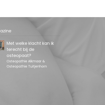
Met welke klacht kan ik
terecht bij de
osteopaat?
azine
Osteopathie Alkmaar &
Osteopathie Tuitjenhorn
Spanningshoofdpijn:
geen kwestie van even
ontspannen
De osteopaat in Alkmaar / De
osteopat in Tuitjenhorn kan in
veel gevallen helpen
Bekkenklachten nader
bekeken