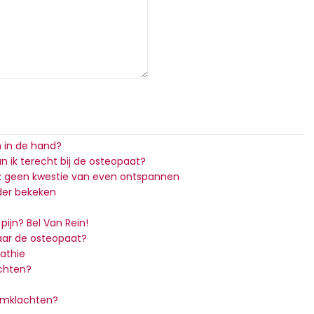
n in de hand?
n ik terecht bij de osteopaat?
: geen kwestie van even ontspannen
der bekeken
pijn? Bel Van Rein!
ar de osteopaat?
athie
chten?
armklachten?