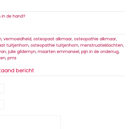
n in de hand?
n
,
vermoeidheid
,
osteopaat alkmaar
,
osteopathie alkmaar
,
at tuitjenhorn
,
osteopathie tuitjenhorn
,
menstruatieklachten
,
yan
,
julie gildemyn
,
maarten emmaneel
,
pijn in de onderrug
,
nen
,
pms
taand bericht