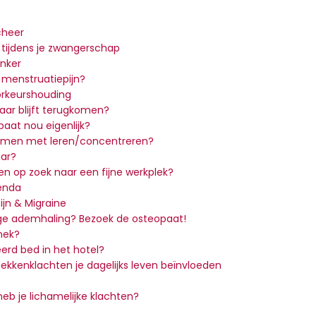
heer
 tijdens je zwangerschap
nker
n menstruatiepijn?
orkeurshouding
aar blijft terugkomen?
aat nou eigenlijk?
lemen met leren/concentreren?
aar?
 en op zoek naar een fijne werkplek?
genda
jn & Migraine
ge ademhaling? Bezoek de osteopaat!
 nek?
erd bed in het hotel?
 bekkenklachten je dagelijks leven beïnvloeden
eb je lichamelijke klachten?