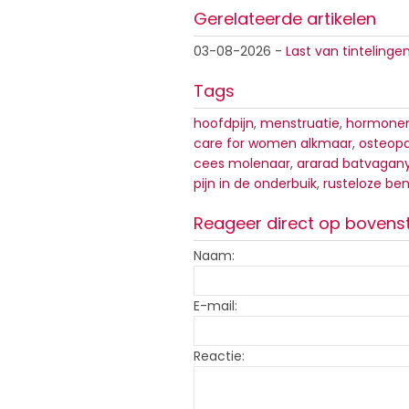
Gerelateerde artikelen
03-08-2026
-
Last van tintelinge
Tags
hoofdpijn
,
menstruatie
,
hormone
care for women alkmaar
,
osteopa
cees molenaar
,
ararad batvagan
pijn in de onderbuik
,
rusteloze be
Reageer direct op bovens
Naam:
E-mail:
Reactie: