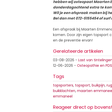
hebben wij osteopaat Maarten 
donderdagochtend extra te ko
Wil je een afspraak maken bij 
Bel dan met 072-5155454 of surf
Een afspraak bij Maarten Emmenaa
komen. Door zijn eigen topsport ca
en de preventie ervan!
Gerelateerde artikelen
03-08-2026
-
Last van tintelinge
12-06-2026
-
Osteopathie en PDS
Tags
topsporters
,
topsport
,
buikpijn
,
ru
buikklachten
,
maarten emmanee
emmaneel
Reageer direct op bovens