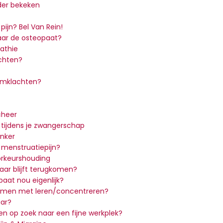
der bekeken
pijn? Bel Van Rein!
ar de osteopaat?
athie
chten?
armklachten?
heer
 tijdens je zwangerschap
nker
n menstruatiepijn?
orkeurshouding
aar blijft terugkomen?
aat nou eigenlijk?
lemen met leren/concentreren?
aar?
 en op zoek naar een fijne werkplek?