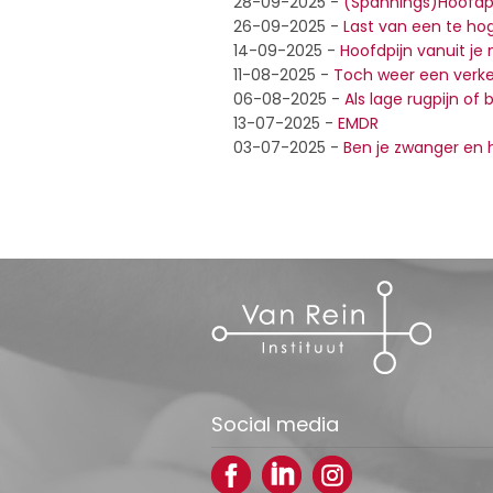
28-09-2025
-
(Spannings)Hoofdpi
26-09-2025
-
Last van een te ho
14-09-2025
-
Hoofdpijn vanuit je
11-08-2025
-
Toch weer een verke
06-08-2025
-
Als lage rugpijn of
13-07-2025
-
EMDR
03-07-2025
-
Ben je zwanger en h
Social media