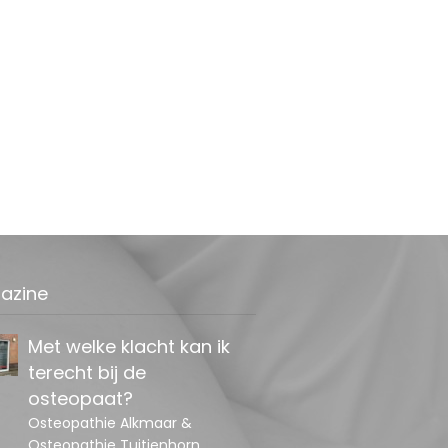
Last van tintelingen in
de hand?
Bezoek het Van Rein Instituut
azine
Met welke klacht kan ik
terecht bij de
osteopaat?
Osteopathie Alkmaar &
Osteopathie Tuitjenhorn