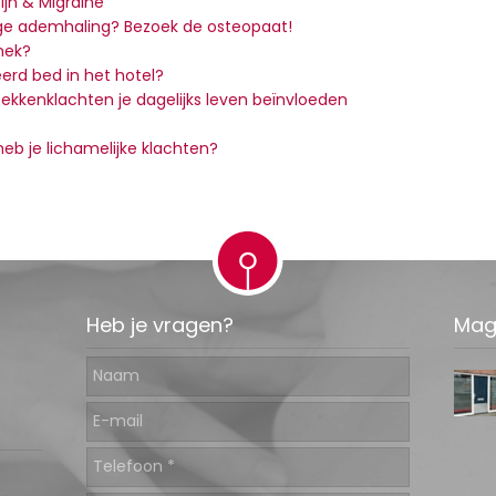
jn & Migraine
ge ademhaling? Bezoek de osteopaat!
 nek?
erd bed in het hotel?
 bekkenklachten je dagelijks leven beïnvloeden
eb je lichamelijke klachten?
Heb je vragen?
Mag