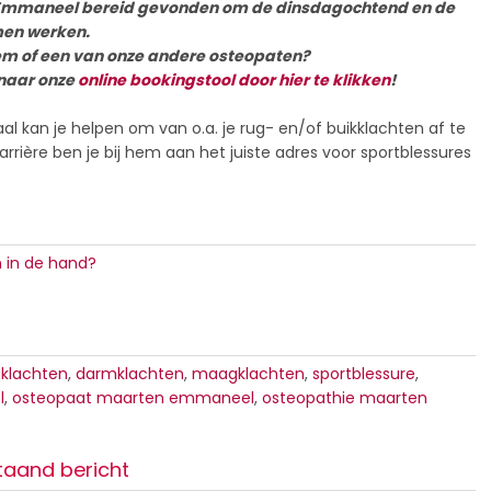
Emmaneel bereid gevonden om de dinsdagochtend en de
men werken.
hem of een van onze andere osteopaten?
 naar onze
online bookingstool door hier te klikken
!
l kan je helpen om van o.a. je rug- en/of buikklachten af te
rrière ben je bij hem aan het juiste adres voor sportblessures
n in de hand?
gklachten
,
darmklachten
,
maagklachten
,
sportblessure
,
l
,
osteopaat maarten emmaneel
,
osteopathie maarten
taand bericht