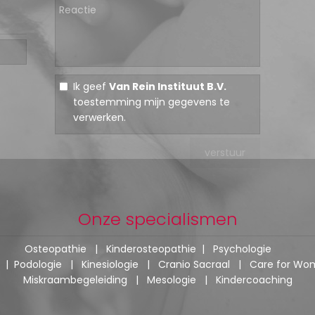
Ik geef
Van Rein Instituut B.V.
toestemming mijn gegevens te
verwerken.
Onze specialismen
Osteopathie
|
Kinderosteopathie
|
Psychologie
|
Podologie
|
Kinesiologie
|
Cranio Sacraal
|
Care for Wo
Miskraambegeleiding
|
Mesologie
|
Kindercoaching