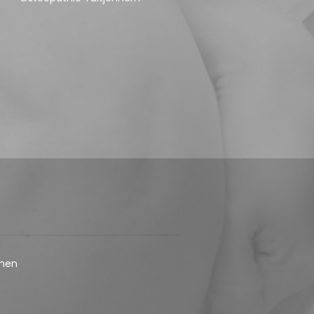
Spanningshoofdpijn:
geen kwestie van even
ontspannen
De osteopaat in Alkmaar / De
osteopat in Tuitjenhorn kan in
veel gevallen helpen
Bekkenklachten nader
bekeken
Osteopathie en
Bekkenklachten
men