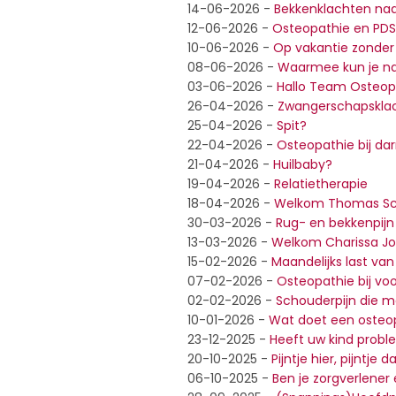
14-06-2026
-
Bekkenklachten na
12-06-2026
-
Osteopathie en PDS
10-06-2026
-
Op vakantie zonder 
08-06-2026
-
Waarmee kun je na
03-06-2026
-
Hallo Team Osteop
26-04-2026
-
Zwangerschapskla
25-04-2026
-
Spit?
22-04-2026
-
Osteopathie bij d
21-04-2026
-
Huilbaby?
19-04-2026
-
Relatietherapie
18-04-2026
-
Welkom Thomas Sc
30-03-2026
-
Rug- en bekkenpijn
13-03-2026
-
Welkom Charissa Jo
15-02-2026
-
Maandelijks last va
07-02-2026
-
Osteopathie bij vo
02-02-2026
-
Schouderpijn die m
10-01-2026
-
Wat doet een osteop
23-12-2025
-
Heeft uw kind prob
20-10-2025
-
Pijntje hier, pijntje d
06-10-2025
-
Ben je zorgverlener