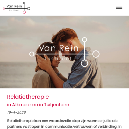
Kinderosteopathie Alkmaar | Kinderosteopathie Tuitjenh
Home
Zoeken
Nieuws
Bellen
E-
Relatietherapie
in Alkmaar en in Tuitjenhorn
19-4-2026
Relatietherapie kan een waardevolle stap zijn wanneer jullie als
partners vastlopen in communicatie, vertrouwen of verbinding. In